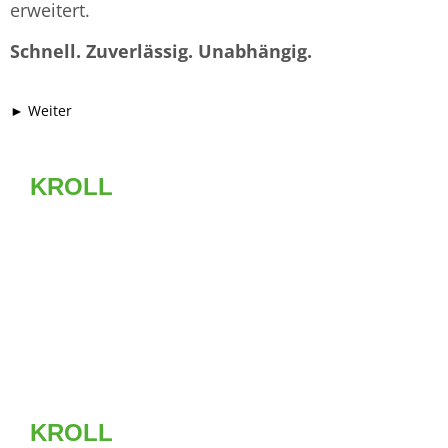
erweitert.
Schnell. Zuverlässig. Unabhängig.
► Weiter
KROLL
Luftfracht
Die Internationale Spedition
Kroll ist spezialisiert auf
weltweite Transport-
Lösungen...
► WEITER
KROLL