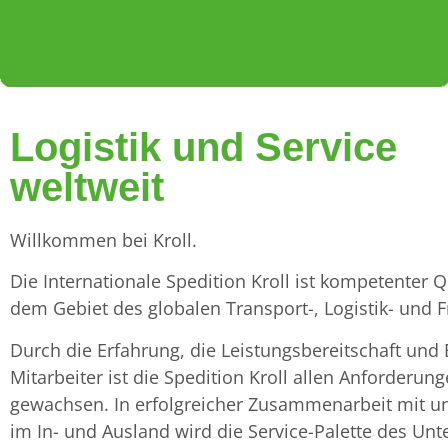
KROLL -
WELTWEITER
LUFTFRACHT
KROLL -
WELTWEITER
LUFTFRACHT
KROLL -
WELTWEITER
LUFTFRACHT
Logistik und Service
WHERE
TRANSPORT-
SEEFRACHT-
WHERE
TRANSPORT-
SEEFRACHT-
WHERE
TRANSPORT-
SEEFRACHT-
weltweit
LOGISTICS
SERVICE
BAHNFRACHT
LOGISTICS
SERVICE
BAHNFRACHT
LOGISTICS
SERVICE
BAHNFRACHT
MEETS
MEETS
MEETS
Willkommen bei Kroll.
PASSION
PASSION
PASSION
Die Internationale Spedition Kroll ist kompetenter Qu
dem Gebiet des globalen Transport-, Logistik- und
Durch die Erfahrung, die Leistungsbereitschaft und 
Mitarbeiter ist die Spedition Kroll allen Anforderun
gewachsen. In erfolgreicher Zusammenarbeit mit un
im In- und Ausland wird die Service-Palette des Un