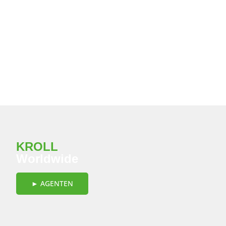
Logistik
Mit vollem Engagement stellen
wir uns auf die Bedürfnisse
der Kunden ein und realisieren
alle Logistik-Dienstleistungen...
► WEITER
KROLL
Worldwide
► AGENTEN