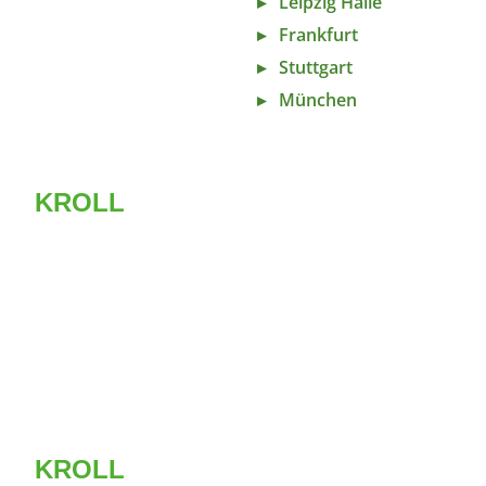
Leipzig Halle
Frankfurt
Stuttgart
München
KROLL
Bahnfracht
Der Transport von Waren
aus China per Bahn hat in
den letzten Jahren enormes
Wachstum erlebt.
► WEITER
KROLL