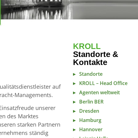
KROLL
Standorte &
Kontakte
Standorte
KROLL – Head Office
alitätsdienstleister auf
Agenten weltweit
 Fracht-Managements.
Berlin BER
Einsatzfreude unserer
Dresden
gen des Marktes
Hamburg
seren starken Partnern
Hannover
ternehmens ständig