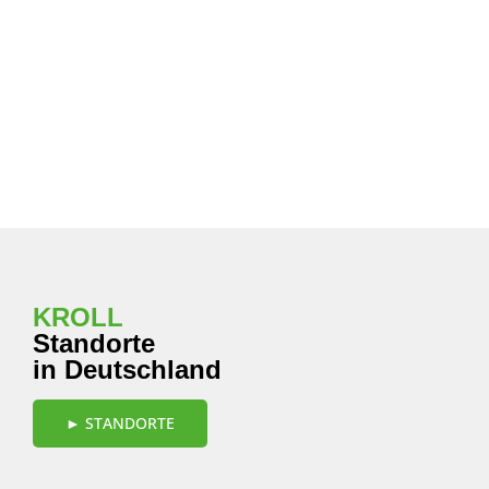
Seefracht
FCL/LCL
Die wirtschaftliche Lösung
für den globalen Waren-
austausch großer Mengen...
► WEITER
KROLL
Standorte
in Deutschland
► STANDORTE